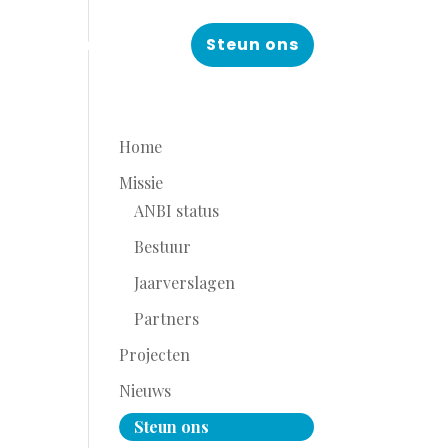
Projecten
Nieuws
Steun ons
Home
Missie
ANBI status
Bestuur
Jaarverslagen
Partners
Projecten
Nieuws
Steun ons