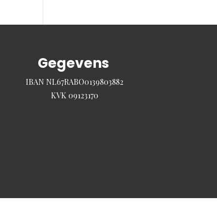
Gegevens
IBAN NL67RABO0139803882
KVK 09123170