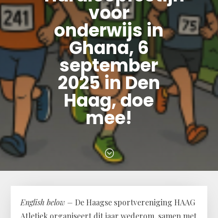
voor
onderwijs in
Ghana, 6
september
2025 in Den
Haag, doe
mee!
;
English below –
De Haagse sportvereniging HAAG
Atletiek organiseert dit jaar wederom, samen met